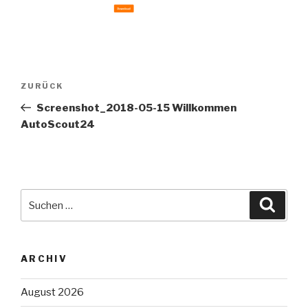
Beitragsnavigation
Vorheriger
ZURÜCK
Beitrag
Screenshot_2018-05-15 Willkommen
AutoScout24
Suche
Suche
nach:
ARCHIV
August 2026