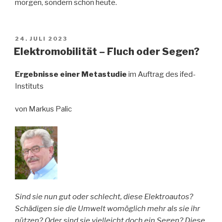
morgen, sondern schon heute.
VERÖFFENTLICHT
24. JULI 2023
AM
Elektromobilität – Fluch oder Segen?
Ergebnisse einer Metastudie
im Auftrag des ifed-
Instituts
von Markus Palic
Sind sie nun gut oder schlecht, diese Elektroautos?
Schädigen sie die Umwelt womöglich mehr als sie ihr
nützen? Oder sind sie vielleicht doch ein Segen? Diese