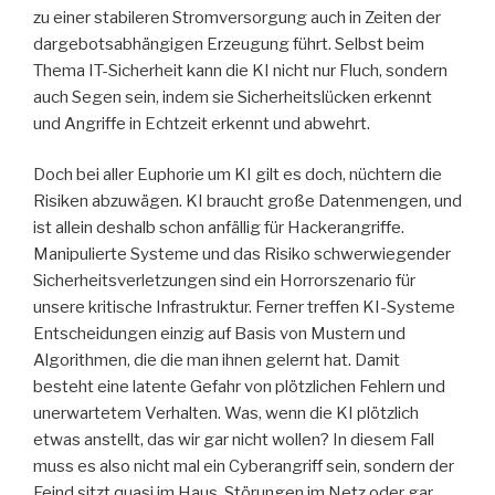
zu einer stabileren Stromversorgung auch in Zeiten der
dargebotsabhängigen Erzeugung führt. Selbst beim
Thema IT-Sicherheit kann die KI nicht nur Fluch, sondern
auch Segen sein, indem sie Sicherheitslücken erkennt
und Angriffe in Echtzeit erkennt und abwehrt.
Doch bei aller Euphorie um KI gilt es doch, nüchtern die
Risiken abzuwägen. KI braucht große Datenmengen, und
ist allein deshalb schon anfällig für Hackerangriffe.
Manipulierte Systeme und das Risiko schwerwiegender
Sicherheitsverletzungen sind ein Horrorszenario für
unsere kritische Infrastruktur. Ferner treffen KI-Systeme
Entscheidungen einzig auf Basis von Mustern und
Algorithmen, die die man ihnen gelernt hat. Damit
besteht eine latente Gefahr von plötzlichen Fehlern und
unerwartetem Verhalten. Was, wenn die KI plötzlich
etwas anstellt, das wir gar nicht wollen? In diesem Fall
muss es also nicht mal ein Cyberangriff sein, sondern der
Feind sitzt quasi im Haus. Störungen im Netz oder gar