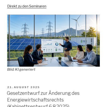
Direkt zu den Seminaren
Bild: KI generiert
VERÖFFENTLICHT
21. AUGUST 2025
AM
Gesetzentwurf zur Änderung des
Energiewirtschaftsrechts
(Kabinettsentwurf 6.8.2025)