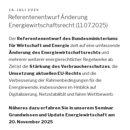
VERÖFFENTLICHT
16. JULI 2025
AM
Referentenentwurf Änderung
Energiewirtschaftsrecht (11.07.2025)
Der
Referentenentwurf des Bundesministeriums
für Wirtschaft und Energie
zielt auf eine umfassende
Änderung des Energiewirtschaftsrechts
und
mehrerer weiterer energierechtlicher Regelwerke ab.
Ziel ist die
Stärkung des Verbraucherschutzes
, die
Umsetzung aktuellen EU-Rechts
und die
Verbesserung der Rahmenbedingungen für die
Energiewende, insbesondere im Hinblick auf
Digitalisierung, Netzstabilität und fairen Wettbewerb.
Näheres dazu erfahren Sie in unserem Seminar
Grundwissen und Update Energiewirtschaft am
20. November 2025