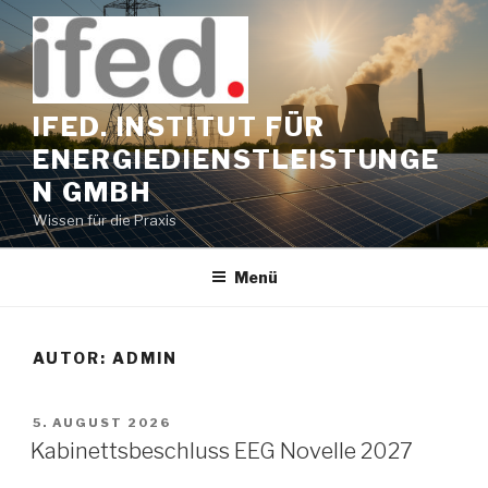
Zum
Inhalt
springen
IFED. INSTITUT FÜR
ENERGIEDIENSTLEISTUNGE
N GMBH
Wissen für die Praxis
Menü
AUTOR:
ADMIN
VERÖFFENTLICHT
5. AUGUST 2026
AM
Kabinettsbeschluss EEG Novelle 2027