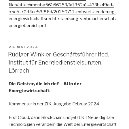
files/attachments/56166253/fa1352a1-433b-49ad-
b5c5-70d4ce53f86d/20250711-entwurf-aenderung-
energiewirtschaftsrecht-staerkung-verbraucherschutz-
energiebereich.pdf
VERÖFFENTLICHT
23. MAI 2024
AM
Rüdiger Winkler, Geschäftsführer ifed.
Institut für Energiedienstleisungen,
Lörrach
Die Geister, die ich rief – KI in der
Energiewirtschaft
Kommentar in der ZfK, Ausgabe Februar 2024
Erst Cloud, dann Blockchain und jetzt KI! Neue digitale
Technologien verändern die Welt der Energiewirtschaft