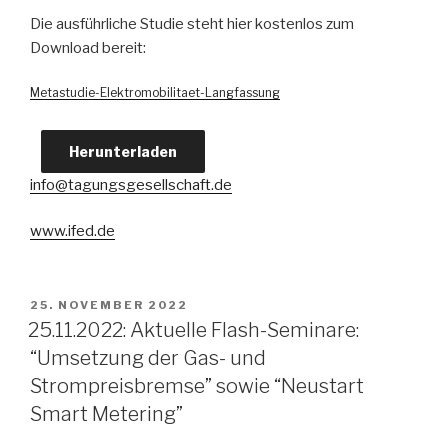
Die ausführliche Studie steht hier kostenlos zum
Download bereit:
Metastudie-Elektromobilitaet-Langfassung
Herunterladen
info@tagungsgesellschaft.de
www.ifed.de
VERÖFFENTLICHT
25. NOVEMBER 2022
AM
25.11.2022: Aktuelle Flash-Seminare:
“Umsetzung der Gas- und
Strompreisbremse” sowie “Neustart
Smart Metering”